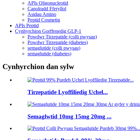
APIs Oligonucleotid
Canolradd Fferyllol
Asidau Amino
Peptid Cosmetig
APIs Peptid
Cynhyrchion Gorffenedig GLP-1
Powdwr Tirzepatide (colli pwysau)
Powdwr Tirzepatide (diabetes)
semaglutide (colli pwysau)
semaglutide (diabetes)
Cynhyrchion dan sylw
Tirzepatide Lyoffiliedig Uchel...
Semaglwtid 10mg 15mg 20mg ...