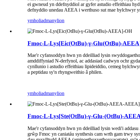
ei gwneud yn ddefnyddiol ar gyfer astudio effeithiau h
defnyddio unedau AEEA i werthuso sut mae bylchwyr yn d
ymholiad
manylion
Fmoc-L-Lys[Eic(OtBu)-γ-Glu(OtBu)-AEE
Mae'r cyfansoddyn hwn yn ddeilliad lysin swyddogaetho
amddiffyniad N-derfynol, ac addasiad cadwyn ochr gydag
cynllunio i astudio effeithiau lipideiddio, cemeg bylchw
a peptidau sy'n rhyngweithio â philen.
ymholiad
manylion
Fmoc-L-Lys[Ste(OtBu)-γ-Glu-(OtBu)-AE
Mae'r cyfansoddyn hwn yn ddeilliad lysin wedi'i addasu
grŵp Fmoc yn caniatáu synthesis cam wrth gam trwy synth
dau gysylltydd AEEA (aminoethoxyethoxyacetate), sy'n d