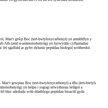
rol. Mae'r grŵp Boc (tert-bwtyloxycarbonyl) yn amddiffyn y
ldeb Aib (asid α-aminoisobutyrig) yn hyrwyddo cyfluniadau
fel sgaffald ar gyfer dylunio peptidau biolegol weithredol.
 Mae'r grwpiau Boc (tert-bwtyloxycarbonyl) a tBu (tert-bwtyl)
noisobutyrig) yn helpu i ysgogi strwythurau heligol a
fel bloc adeiladu wrth ddatblygu peptidau bioactif gyda