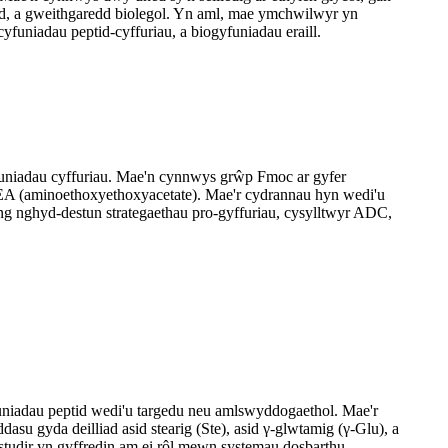
dd, a gweithgaredd biolegol. Yn aml, mae ymchwilwyr yn
uniadau peptid-cyffuriau, a biogyfuniadau eraill.
funiadau cyffuriau. Mae'n cynnwys grŵp Fmoc ar gyfer
AEEA (aminoethoxyethoxyacetate). Mae'r cydrannau hyn wedi'u
 yng nghyd-destun strategaethau pro-gyffuriau, cysylltwyr ADC,
funiadau peptid wedi'u targedu neu amlswyddogaethol. Mae'r
u gyda deilliad asid stearig (Ste), asid γ-glwtamig (γ-Glu), a
studir yn gyffredin am ei rôl mewn systemau dosbarthu