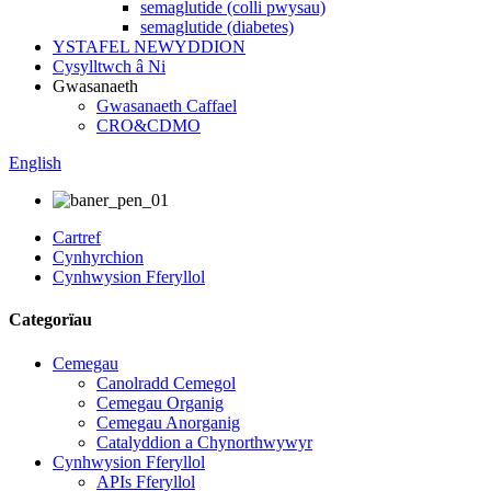
semaglutide (colli pwysau)
semaglutide (diabetes)
YSTAFEL NEWYDDION
Cysylltwch â Ni
Gwasanaeth
Gwasanaeth Caffael
CRO&CDMO
English
Cartref
Cynhyrchion
Cynhwysion Fferyllol
Categorïau
Cemegau
Canolradd Cemegol
Cemegau Organig
Cemegau Anorganig
Catalyddion a Chynorthwywyr
Cynhwysion Fferyllol
APIs Fferyllol