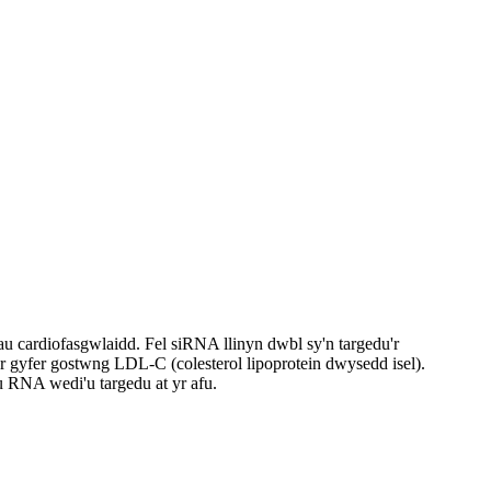
 cardiofasgwlaidd. Fel siRNA llinyn dwbl sy'n targedu'r
r gyfer gostwng LDL-C (colesterol lipoprotein dwysedd isel).
 RNA wedi'u targedu at yr afu.