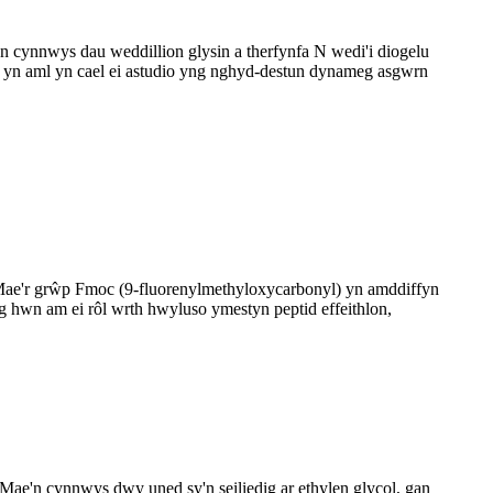
 cynnwys dau weddillion glysin a therfynfa N wedi'i diogelu
 yn aml yn cael ei astudio yng nghyd-destun dynameg asgwrn
 Mae'r grŵp Fmoc (9-fluorenylmethyloxycarbonyl) yn amddiffyn
g hwn am ei rôl wrth hwyluso ymestyn peptid effeithlon,
e'n cynnwys dwy uned sy'n seiliedig ar ethylen glycol, gan