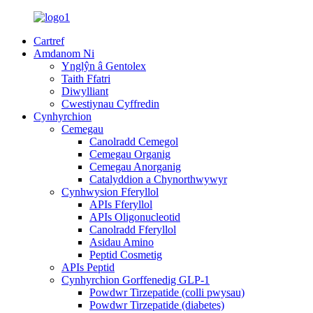
Cartref
Amdanom Ni
Ynglŷn â Gentolex
Taith Ffatri
Diwylliant
Cwestiynau Cyffredin
Cynhyrchion
Cemegau
Canolradd Cemegol
Cemegau Organig
Cemegau Anorganig
Catalyddion a Chynorthwywyr
Cynhwysion Fferyllol
APIs Fferyllol
APIs Oligonucleotid
Canolradd Fferyllol
Asidau Amino
Peptid Cosmetig
APIs Peptid
Cynhyrchion Gorffenedig GLP-1
Powdwr Tirzepatide (colli pwysau)
Powdwr Tirzepatide (diabetes)