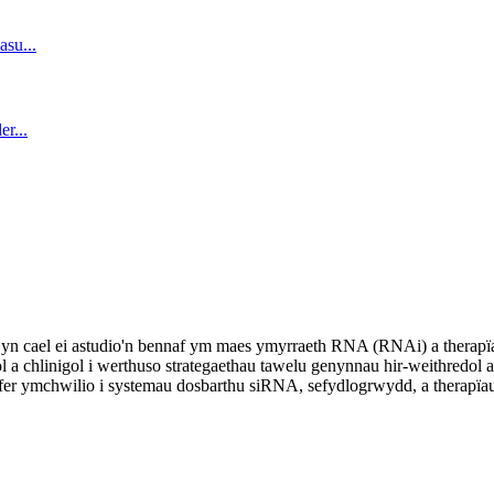
yn cael ei astudio'n bennaf ym maes ymyrraeth RNA (RNAi) a therapïau
 chlinigol i werthuso strategaethau tawelu genynnau hir-weithredol a
er ymchwilio i systemau dosbarthu siRNA, sefydlogrwydd, a therapïau