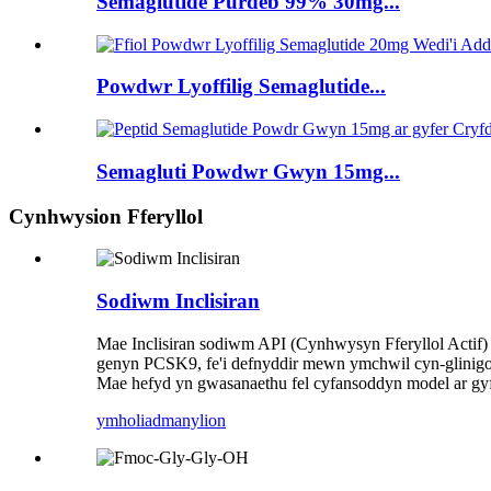
Semaglutide Purdeb 99% 30mg...
Powdwr Lyoffilig Semaglutide...
Semagluti Powdwr Gwyn 15mg...
Cynhwysion Fferyllol
Sodiwm Inclisiran
Mae Inclisiran sodiwm API (Cynhwysyn Fferyllol Actif) 
genyn PCSK9, fe'i defnyddir mewn ymchwil cyn-glinigol a
Mae hefyd yn gwasanaethu fel cyfansoddyn model ar gyf
ymholiad
manylion