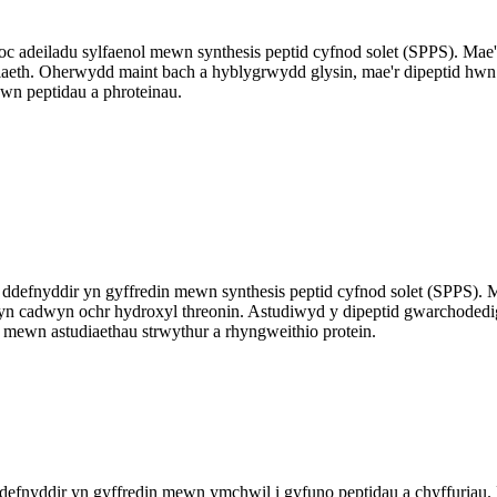
 adeiladu sylfaenol mewn synthesis peptid cyfnod solet (SPPS). Mae'n
laeth. Oherwydd maint bach a hyblygrwydd glysin, mae'r dipeptid hwn
ewn peptidau a phroteinau.
ddefnyddir yn gyffredin mewn synthesis peptid cyfnod solet (SPPS).
ffyn cadwyn ochr hydroxyl threonin. Astudiwyd y dipeptid gwarchodedi
l mewn astudiaethau strwythur a rhyngweithio protein.
yddir yn gyffredin mewn ymchwil i gyfuno peptidau a chyffuriau. Ma