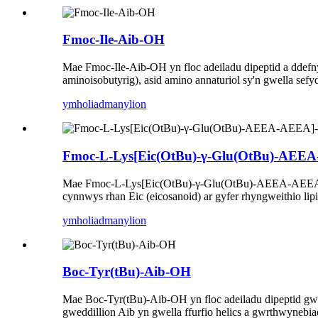
Fmoc-Ile-Aib-OH
Mae Fmoc-Ile-Aib-OH yn floc adeiladu dipeptid a ddefny
aminoisobutyrig), asid amino annaturiol sy'n gwella sef
ymholiad
manylion
Fmoc-L-Lys[Eic(OtBu)-γ-Glu(OtBu)-AEE
Mae Fmoc-L-Lys[Eic(OtBu)-γ-Glu(OtBu)-AEEA-AEEA]-OH y
cynnwys rhan Eic (eicosanoid) ar gyfer rhyngweithio li
ymholiad
manylion
Boc-Tyr(tBu)-Aib-OH
Mae Boc-Tyr(tBu)-Aib-OH yn floc adeiladu dipeptid gwa
gweddillion Aib yn gwella ffurfio helics a gwrthwynebia