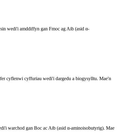
sin wedi'i amddiffyn gan Fmoc ag Aib (asid α-
yflenwi cyffuriau wedi'i dargedu a biogysylltu. Mae'n
di'i warchod gan Boc ac Aib (asid α-aminoisobutyrig). Mae