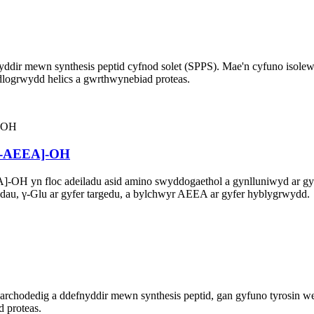
ddir mewn synthesis peptid cyfnod solet (SPPS). Mae'n cyfuno isolew
ydlogrwydd helics a gwrthwynebiad proteas.
A-AEEA]-OH
n floc adeiladu asid amino swyddogaethol a gynlluniwyd ar gyfer c
pidau, γ-Glu ar gyfer targedu, a bylchwyr AEEA ar gyfer hyblygrwydd.
rchodedig a ddefnyddir mewn synthesis peptid, gan gyfuno tyrosin we
d proteas.