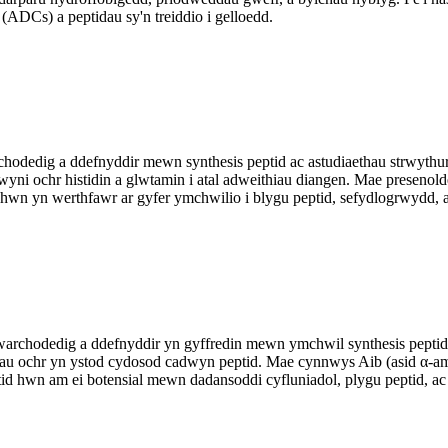
(ADCs) a peptidau sy'n treiddio i gelloedd.
chodedig a ddefnyddir mewn synthesis peptid ac astudiaethau strwythu
adwyni ochr histidin a glwtamin i atal adweithiau diangen. Mae preseno
hwn yn werthfawr ar gyfer ymchwilio i blygu peptid, sefydlogrwydd, ac 
gwarchodedig a ddefnyddir yn gyffredin mewn ymchwil synthesis peptid.
iau ochr yn ystod cydosod cadwyn peptid. Mae cynnwys Aib (asid α-ami
id hwn am ei botensial mewn dadansoddi cyfluniadol, plygu peptid, ac 