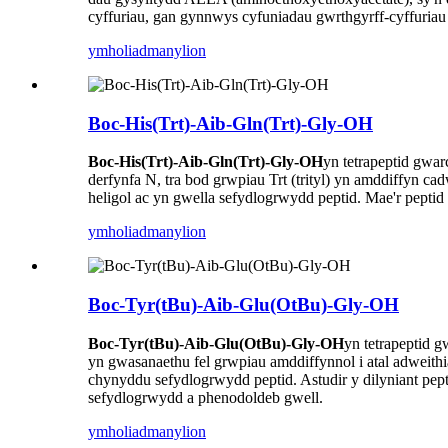
cyffuriau, gan gynnwys cyfuniadau gwrthgyrff-cyffuriau 
ymholiad
manylion
Boc-His(Trt)-Aib-Gln(Trt)-Gly-OH
Boc-His(Trt)-Aib-Gln(Trt)-Gly-OH
yn tetrapeptid gwar
derfynfa N, tra bod grwpiau Trt (trityl) yn amddiffyn c
heligol ac yn gwella sefydlogrwydd peptid. Mae'r peptid 
ymholiad
manylion
Boc-Tyr(tBu)-Aib-Glu(OtBu)-Gly-OH
Boc-Tyr(tBu)-Aib-Glu(OtBu)-Gly-OH
yn tetrapeptid 
yn gwasanaethu fel grwpiau amddiffynnol i atal adweith
chynyddu sefydlogrwydd peptid. Astudir y dilyniant pept
sefydlogrwydd a phenodoldeb gwell.
ymholiad
manylion