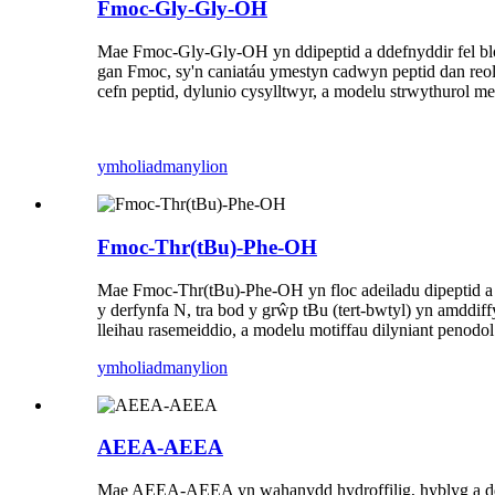
Fmoc-Gly-Gly-OH
Mae Fmoc-Gly-Gly-OH yn ddipeptid a ddefnyddir fel bloc
gan Fmoc, sy'n caniatáu ymestyn cadwyn peptid dan reo
cefn peptid, dylunio cysylltwyr, a modelu strwythurol m
ymholiad
manylion
Fmoc-Thr(tBu)-Phe-OH
Mae Fmoc-Thr(tBu)-Phe-OH yn floc adeiladu dipeptid a 
y derfynfa N, tra bod y grŵp tBu (tert-bwtyl) yn amddi
lleihau rasemeiddio, a modelu motiffau dilyniant penodo
ymholiad
manylion
AEEA-AEEA
Mae AEEA-AEEA yn wahanydd hydroffilig, hyblyg a ddefn