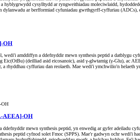
yd a hyblygrwydd cysylltydd ar ryngweithiadau moleciwlaidd, hydodde
ylanwadu ar berfformiad cyfuniadau gwrthgyrff-cyffuriau (ADCs), cyf
A]-OH
l, wedi'i amddiffyn a ddefnyddir mewn synthesis peptid a datblygu cy
 Eic(OtBu) (deilliad asid eicosanoic), asid γ-glwtamig (γ-Glu), ac 
yr, a rhyddhau cyffuriau dan reolaeth. Mae wedi'i ymchwilio'n helaeth
EA-AEEA]-OH
 a ddefnyddir mewn synthesis peptid, yn enwedig ar gyfer adeiladu cy
esis peptid cyfnod solet Fmoc (SPPS). Mae'r gadwyn ochr wedi'i haddas
arparu hydroffobigedd, priodweddau gwefr, a bylchau hyblyg. Fe'i ha